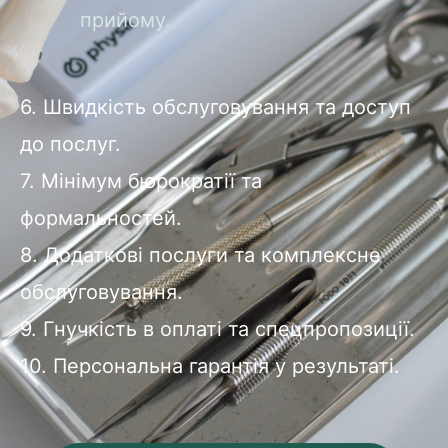
прийому.
6. Швидкість обслуговування та доступ
до послуг.
7. Мінімум бюрократії та
формальностей.
8. Додаткові послуги та комплексне
обслуговування.
9. Гнучкість в оплаті та спецпропозиції.
10. Персональна гарантія у результаті.