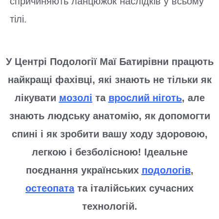
спричиняють ланцюжок наслідків у всьому
тілі.
У Центрі Подології Маї Батирівни працють
найкращі фахівці, які знають не тільки як
лікувати
мозолі
та
врослий ніготь
, але
знають людську анатомію, як допомогти
спині і як зробити вашу ходу здоровою,
легкою і безболісною! Ідеальне
поєднання українських
подологів
,
остеопата
та італійських сучасних
технологій.