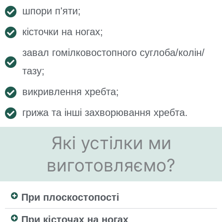
шпори п'яти;
кісточки на ногах;
завал гомілковостопного суглоба/колін/
тазу;
викривлення хребта;
грижа та інші захворювання хребта.
Які устілки ми
виготовляємо?
При плоскостопості
При кісточах на ногах