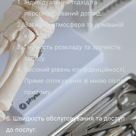
Індивідуальний підхід та
персоналізований догляд.
Затишна атмосфера та домашній
комфорт.
Гнучкість розкладу та зручність
запису.
Високий рівень конфіденційності.
Пряме спілкування зі мною після
прийому.
6. Швидкість обслуговування та доступ
до послуг.