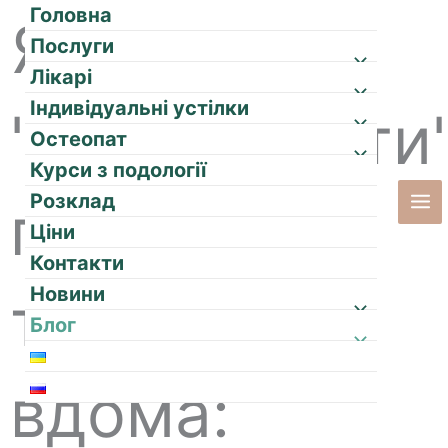
Перейти
Головна
Як
до
Послуги
вмісту
Лікарі
Індивідуальні устілки
"реанімувати
Остеопат
Курси з подології
Розклад
п'яти з
Ціни
Контакти
Новини
тріщинами
Блог
вдома: